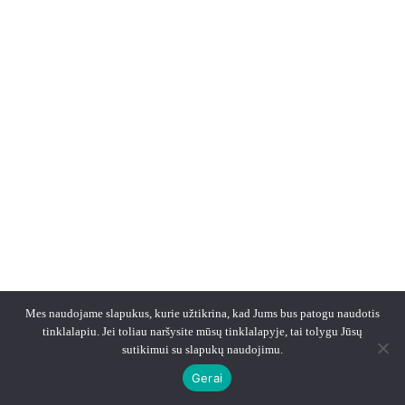
Mes naudojame slapukus, kurie užtikrina, kad Jums bus patogu naudotis
tinklalapiu. Jei toliau naršysite mūsų tinklalapyje, tai tolygu Jūsų
sutikimui su slapukų naudojimu.
Gerai