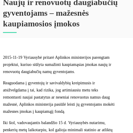
Naujų ir renovuotų daugiabučių
gyventojams – mažesnės
kaupiamosios įmokos
2015-11-19 Vyriausybė pritarė Aplinkos ministerijos parengtam
projektui, kuriuo siūlyta sumažinti kaupiamąsias įmokas naujų ir
renovuotų daugiabučių namų gyventojams.
Reaguodama į gyventojų ir savivaldybių kreipimusis ir
atsižvelgdama į tai, kad rizika, jog artimiausiu metu teks
remontuoti naujai pastatytus ar neseniai renovuotus namus daug
mažesnė, Aplinkos ministerija pasiūlė leisti jų gyventojams mokėti
mažesnes įmokas į kaupiamąjį fondą.
Iki šiol, vadovaujantis balandžio 15 d. Vyriausybės nutarimu,
penkerių metų laikotarpiu, kol galioja minimali statinio ar atliktų