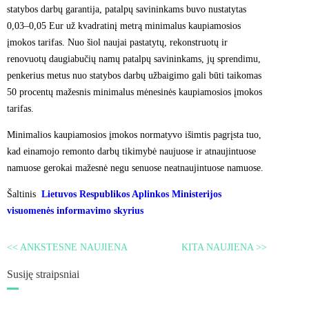
statybos darbų garantija, patalpų savininkams buvo nustatytas
0,03–0,05 Eur už kvadratinį metrą minimalus kaupiamosios
įmokos tarifas. Nuo šiol naujai pastatytų, rekonstruotų ir
renovuotų daugiabučių namų patalpų savininkams, jų sprendimu,
penkerius metus nuo statybos darbų užbaigimo gali būti taikomas
50 procentų mažesnis minimalus mėnesinės kaupiamosios įmokos
tarifas.
Minimalios kaupiamosios įmokos normatyvo išimtis pagrįsta tuo,
kad einamojo remonto darbų tikimybė naujuose ir atnaujintuose
namuose gerokai mažesnė negu senuose neatnaujintuose namuose.
Šaltinis
Lietuvos Respublikos Aplinkos Ministerijos
visuomenės informavimo skyrius
<< ANKSTESNĖ NAUJIENA
KITA NAUJIENA >>
Susiję straipsniai